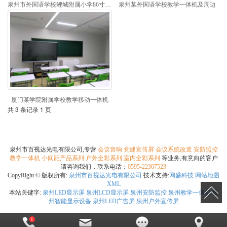
泉州市外国语学校鲤城附属小学86寸可移动教学一体机
泉州某外国语学校教学一体机及周边
厦门某学院附属学校教学移动一体机
共 3 条记录 1 页
泉州市百视达光电有限公司,专营
会议音响
党建宣传屏
会议系统改造
安防监控
教学一体机
小间距产品系列
户外全彩系列
室内全彩系列
等业务,有意向的客户
请咨询我们，联系电话：
0595-22307523
CopyRight © 版权所有:
泉州市百视达光电有限公司
技术支持:
网盛科技
网站地图
XML
本站关键字:
泉州LED显示屏
泉州LCD显示屏
泉州安防监控
泉州教学一体机
泉
州智能显示设备
泉州LED广告屏
泉州户外宣传屏